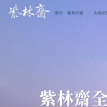
跳
至
寄付
紫林文稿
太極米
主
要
內
容
紫林齋