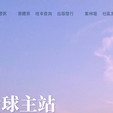
漿粥
算體質
桂本查詢
出版發行
紫林壇
社區
全球主站