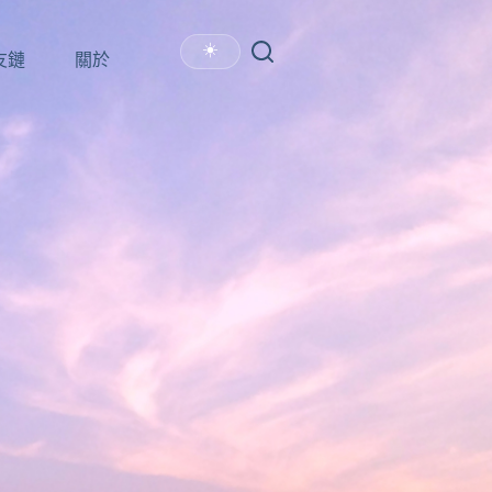
☀️
友鏈
關於