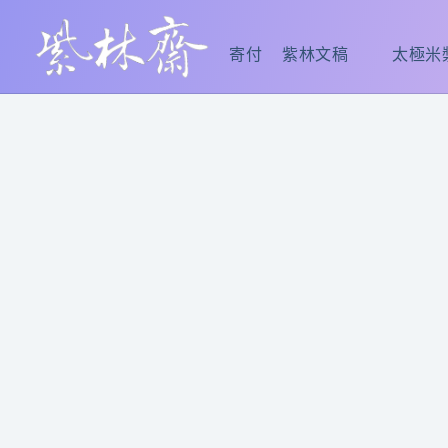
跳
至
寄付
紫林文稿
太極米
主
要
內
容