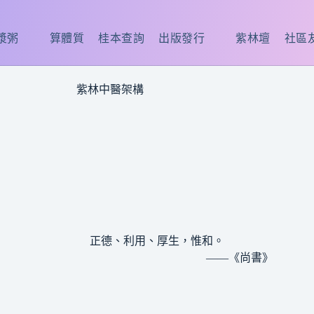
漿粥
算體質
桂本查詢
出版發行
紫林壇
社區
紫林中醫架構
正德、利用、厚生，惟和。
——《尚書》