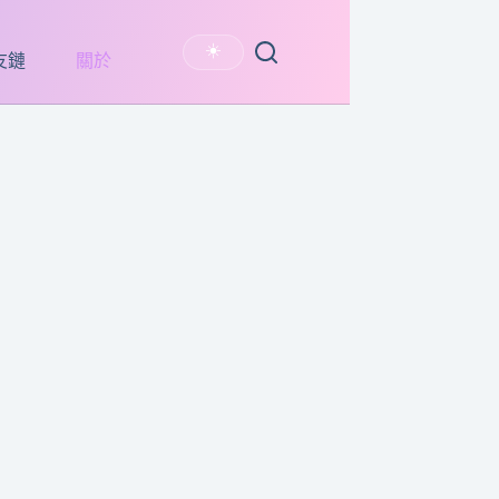
☀️
友鏈
關於