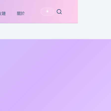
☀️
友鏈
關於