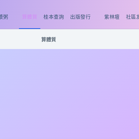
漿粥
算體質
桂本查詢
出版發行
紫林壇
社區
算體質