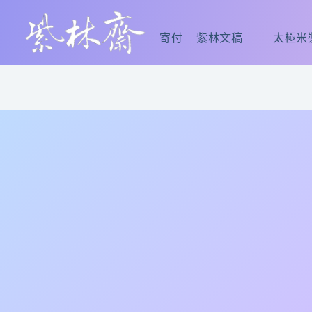
跳
至
寄付
紫林文稿
太極米
主
要
內
容