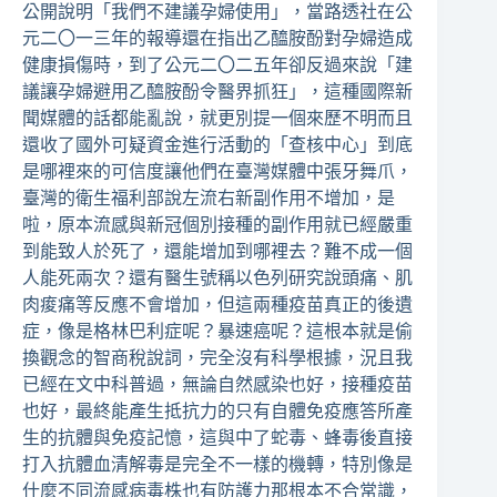
公開說明「我們不建議孕婦使用」，當路透社在公
元二〇一三年的報導還在指出乙醯胺酚對孕婦造成
健康損傷時，到了公元二〇二五年卻反過來說「建
議讓孕婦避用乙醯胺酚令醫界抓狂」，這種國際新
聞媒體的話都能亂說，就更別提一個來歷不明而且
還收了國外可疑資金進行活動的「查核中心」到底
是哪裡來的可信度讓他們在臺灣媒體中張牙舞爪，
臺灣的衛生福利部說左流右新副作用不增加，是
啦，原本流感與新冠個別接種的副作用就已經嚴重
到能致人於死了，還能增加到哪裡去？難不成一個
人能死兩次？還有醫生號稱以色列研究說頭痛、肌
肉痠痛等反應不會增加，但這兩種疫苗真正的後遺
症，像是格林巴利症呢？暴速癌呢？這根本就是偷
換觀念的智商稅說詞，完全沒有科學根據，況且我
已經在文中科普過，無論自然感染也好，接種疫苗
也好，最終能產生抵抗力的只有自體免疫應答所產
生的抗體與免疫記憶，這與中了蛇毒、蜂毒後直接
打入抗體血清解毒是完全不一樣的機轉，特別像是
什麼不同流感病毒株也有防護力那根本不合常識，