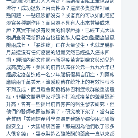
一面倒的只聽到人人叫好，高讚疫苗阻止全球疫病
流行，成功拯救上百萬性命？這麼多隻疫苗裡頭一
點問題、一點風險都沒有？或者真的可以如此輕描
淡寫各種副作用？而且還不見有人出來質疑或求
證？其實不是沒有反面的科學證據，已經正式大規
模調查發現新冠疫苗接種後能大幅增加整體癌變風
險兩成七，「暴速癌」正在大量發生，也就是幾個
月前還沒有任何癌變的組織突然已經進入癌末四
期，輝瑞內部文件顯示新冠疫苗會對婦女與幼兒造
成高度危害，美國的疫苗法庭在公元一九九六年已
經認定疫苗造成一名少年腦損傷與自閉症，判藥廠
應賠兩千萬美元，流感疫苗在統計上的有效性根本
不到五成，而且還會促發格林巴利症候群嚴重後遺
症，非華文醫界專家呼籲不打流感疫苗的聲量逐漸
升高，曾有一些提出疫苗有害的醫生發表研究，但
他們的醫師執照被撤消了，研究被下架了，當有記
者質問「美國婦產科學會還是建議孕婦使用乙醯胺
酚安全」，大國總統回答「那是因為他們收了很多
人很多錢」，畢竟製造乙醯胺酚的藥廠一直以來都