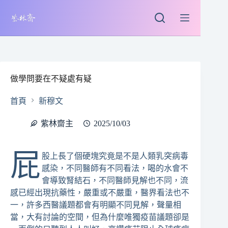
跳
至
主
要
內
容
做學問要在不疑處有疑
首頁
新穆文
紫林齋主
2025/10/03
屁
股上長了個硬塊究竟是不是人類乳突病毒
感染，不同醫師有不同看法，喝的水會不
會導致腎結石，不同醫師見解也不同，流
感已經出現抗藥性，嚴重或不嚴重，醫界看法也不
一，許多西醫議題都會有明顯不同見解，聲量相
當，大有討論的空間，但為什麼唯獨疫苗議題卻是