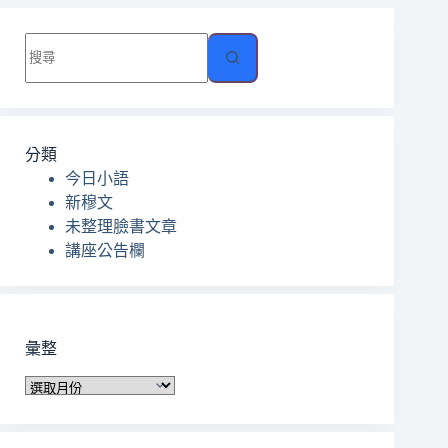
找
不
到
符
合
分類
條
今日小語
件
新穆文
的
未整理臉書文章
結
講座公告欄
果
彙整
彙
整