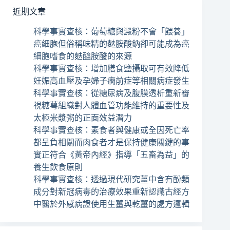
近期文章
科學事實查核：葡萄糖與澱粉不會「餵養」
癌細胞但俗稱味精的麩胺酸鈉卻可能成為癌
細胞嗜食的麩醯胺酸的來源
科學事實查核：增加膳食鹽攝取可有效降低
妊娠高血壓及孕婦子癇前症等相關病症發生
科學事實查核：從糖尿病及腹膜透析重新審
視糖萼組織對人體血管功能維持的重要性及
太極米漿粥的正面效益潛力
科學事實查核：素食者與健康或全因死亡率
都呈負相關而肉食者才是保持健康關鍵的事
實正符合《黃帝內經》指導「五畜為益」的
養生飲食原則
科學事實查核：透過現代研究薑中含有酚類
成分對新冠病毒的治療效果重新認識古經方
中醫於外感病證使用生薑與乾薑的處方邏輯