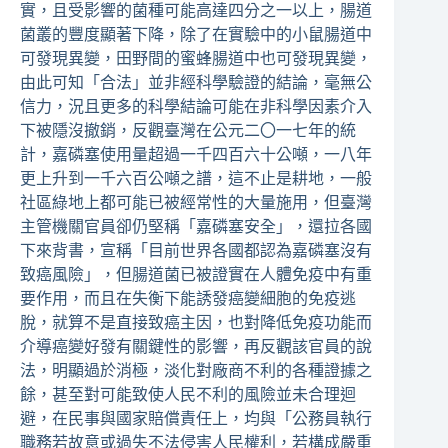
實，且受影響的菌種可能高達四分之一以上，腸道
菌叢的豐度顯著下降，除了在實驗中的小鼠腸道中
可發現異變，田野間的蜜蜂腸道中也可發現異變，
由此可知「合法」並非經科學驗證的結論，毫無公
信力，況且更多的科學結論可能在非科學因素介入
下被隱沒撤銷，反觀臺灣在公元二〇一七年的統
計，嘉磷塞使用量超過一千四百六十公噸，一八年
更上升到一千六百公噸之譜，這不止是耕地，一般
社區綠地上都可能已被經常性的大量施用，但臺灣
主管機關官員卻仍堅稱「嘉磷塞安全」，還拉各國
下來背書，宣稱「目前世界各國都認為嘉磷塞沒有
致癌風險」，但腸道菌已被證實在人體免疫中有重
要作用，而且在失衡下能誘發癌變細胞的免疫逃
脫，就算不是直接致癌主因，也對降低免疫功能而
介導癌變好發有關鍵性的影響，再反觀該官員的說
法，明顯過於消極，淡化對廠商不利的各種證據之
餘，甚至對可能致使人民不利的風險並未合理迴
避，在民事與國家賠償責任上，均與「公務員執行
職務若故意或過失不法侵害人民權利，若構成嚴重