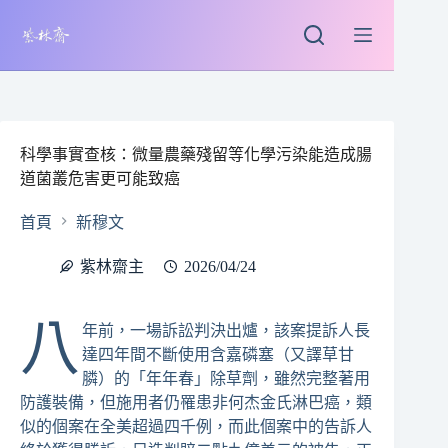
跳
至
主
要
內
容
科學事實查核：微量農藥殘留等化學污染能造成腸
道菌叢危害更可能致癌
首頁
新穆文
紫林齋主
2026/04/24
八
年前，一場訴訟判決出爐，該案提訴人長
達四年間不斷使用含嘉磷塞（又譯草甘
膦）的「年年春」除草劑，雖然完整著用
防護裝備，但施用者仍罹患非何杰金氏淋巴癌，類
似的個案在全美超過四千例，而此個案中的告訴人