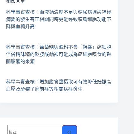
相關文章
科學事實查核：血液鈉濃度不足與糖尿病週邊神經
病變的發生有正相關同時更能導致胰島細胞功能下
降與血糖升高
科學事實查核：葡萄糖與澱粉不會「餵養」癌細胞
但俗稱味精的麩胺酸鈉卻可能成為癌細胞嗜食的麩
醯胺酸的來源
科學事實查核：增加膳食鹽攝取可有效降低妊娠高
血壓及孕婦子癇前症等相關病症發生
找