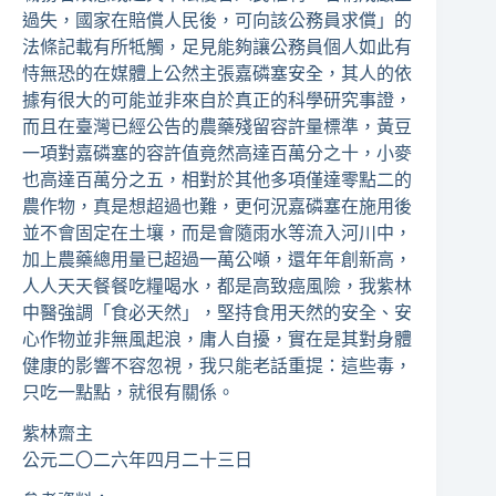
過失，國家在賠償人民後，可向該公務員求償」的
法條記載有所牴觸，足見能夠讓公務員個人如此有
恃無恐的在媒體上公然主張嘉磷塞安全，其人的依
據有很大的可能並非來自於真正的科學研究事證，
而且在臺灣已經公告的農藥殘留容許量標準，黃豆
一項對嘉磷塞的容許值竟然高達百萬分之十，小麥
也高達百萬分之五，相對於其他多項僅達零點二的
農作物，真是想超過也難，更何況嘉磷塞在施用後
並不會固定在土壤，而是會隨雨水等流入河川中，
加上農藥總用量已超過一萬公噸，還年年創新高，
人人天天餐餐吃糧喝水，都是高致癌風險，我紫林
中醫強調「食必天然」，堅持食用天然的安全、安
心作物並非無風起浪，庸人自擾，實在是其對身體
健康的影響不容忽視，我只能老話重提：這些毒，
只吃一點點，就很有關係。
紫林齋主
公元二〇二六年四月二十三日