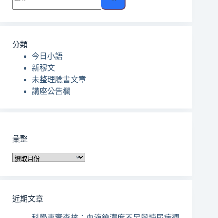
不
到
符
合
分類
條
今日小語
件
新穆文
的
未整理臉書文章
結
講座公告欄
果
彙整
彙
整
近期文章
科學事實查核：血液鈉濃度不足與糖尿病週