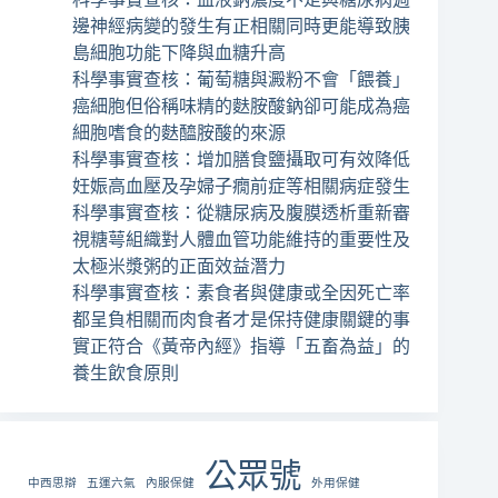
邊神經病變的發生有正相關同時更能導致胰
島細胞功能下降與血糖升高
科學事實查核：葡萄糖與澱粉不會「餵養」
癌細胞但俗稱味精的麩胺酸鈉卻可能成為癌
細胞嗜食的麩醯胺酸的來源
科學事實查核：增加膳食鹽攝取可有效降低
妊娠高血壓及孕婦子癇前症等相關病症發生
科學事實查核：從糖尿病及腹膜透析重新審
視糖萼組織對人體血管功能維持的重要性及
太極米漿粥的正面效益潛力
科學事實查核：素食者與健康或全因死亡率
都呈負相關而肉食者才是保持健康關鍵的事
實正符合《黃帝內經》指導「五畜為益」的
養生飲食原則
公眾號
中西思辯
五運六氣
內服保健
外用保健