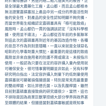
終於獲得勝訴，另造判賠二點九億美元的被告，正
是全球最大農藥化工廠，孟山都，而且孟山都根本
無法證實嘉磷塞加上產品中另一成分的界面活性劑
後的安全性，對產品的安全性認知明顯不夠完備，
而當世界衛生組織認定嘉磷塞具有「極可能致癌」
風險時，孟山都仍一貫的強調該認定「沒有科學根
據，使用並不違法」，孟山都從百年前的多氯聯苯
到這此次的嘉磷塞再到近年的基因改造作物，各種
的怠忽不作為到刻意隱瞞，一直以來就是全球惡名
昭彰的化學毒劑重大慣犯，最重要的是這樣的致癌
風險並非來自施用者的防護不周或違法、未按指示
使用，一般認為只要在法定的容許攝入量內使用就
可確保安全，很可惜事實明顯並非如此，另有科學
研究明白指出，法定容許攝入劑量下的低劑量使用
嘉磷塞就可顯著損傷腸道菌，特別是常見而最重要
的雙歧桿菌，如比菲德氏菌，以及乳酸桿菌，雖然
目前對嘉磷塞直接致病的研究還很少，當然，這也
不排除是因為商業巨獸掌控絕大部分學界與政界甚
至媒體的結果，但腸道菌對嘉磷塞敏感是既知事