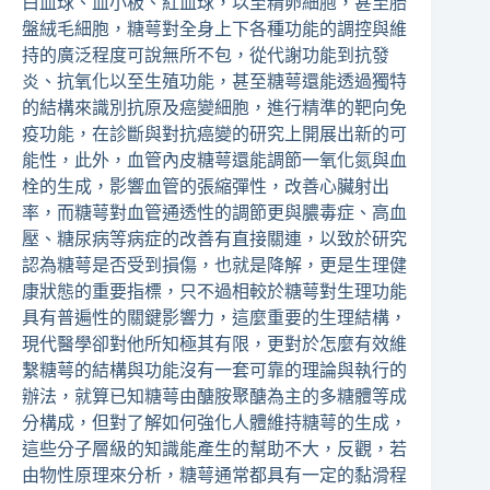
白血球、血小板、紅血球，以至精卵細胞，甚至胎
盤絨毛細胞，糖萼對全身上下各種功能的調控與維
持的廣泛程度可說無所不包，從代謝功能到抗發
炎、抗氧化以至生殖功能，甚至糖萼還能透過獨特
的結構來識別抗原及癌變細胞，進行精準的靶向免
疫功能，在診斷與對抗癌變的研究上開展出新的可
能性，此外，血管內皮糖萼還能調節一氧化氮與血
栓的生成，影響血管的張縮彈性，改善心臟射出
率，而糖萼對血管通透性的調節更與膿毒症、高血
壓、糖尿病等病症的改善有直接關連，以致於研究
認為糖萼是否受到損傷，也就是降解，更是生理健
康狀態的重要指標，只不過相較於糖萼對生理功能
具有普遍性的關鍵影響力，這麼重要的生理結構，
現代醫學卻對他所知極其有限，更對於怎麼有效維
繫糖萼的結構與功能沒有一套可靠的理論與執行的
辦法，就算已知糖萼由醣胺聚醣為主的多糖體等成
分構成，但對了解如何強化人體維持糖萼的生成，
這些分子層級的知識能產生的幫助不大，反觀，若
由物性原理來分析，糖萼通常都具有一定的黏滑程