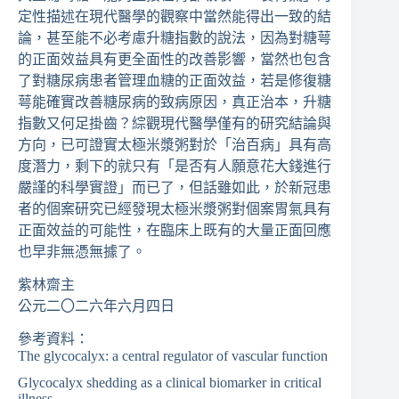
定性描述在現代醫學的觀察中當然能得出一致的結
論，甚至能不必考慮升糖指數的說法，因為對糖萼
的正面效益具有更全面性的改善影響，當然也包含
了對糖尿病患者管理血糖的正面效益，若是修復糖
萼能確實改善糖尿病的致病原因，真正治本，升糖
指數又何足掛齒？綜觀現代醫學僅有的研究結論與
方向，已可證實太極米漿粥對於「治百病」具有高
度潛力，剩下的就只有「是否有人願意花大錢進行
嚴謹的科學實證」而已了，但話雖如此，於新冠患
者的個案研究已經發現太極米漿粥對個案胃氣具有
正面效益的可能性，在臨床上既有的大量正面回應
也早非無憑無據了。
紫林齋主
公元二〇二六年六月四日
參考資料：
The glycocalyx: a central regulator of vascular function
Glycocalyx shedding as a clinical biomarker in critical
illness