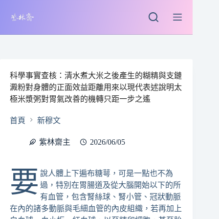
跳
至
主
要
內
容
科學事實查核：清水煮大米之後產生的糊精與支鏈
澱粉對身體的正面效益距離用來以現代表述說明太
極米漿粥對胃氣改善的機轉只距一步之遙
首頁
新穆文
紫林齋主
2026/06/05
要
說人體上下遍布糖萼，可是一點也不為
過，特別在胃腸道及從大腦開始以下的所
有血管，包含腎絲球、腎小管、冠狀動脈
在內的諸多動脈與毛細血管的內皮組織，若再加上