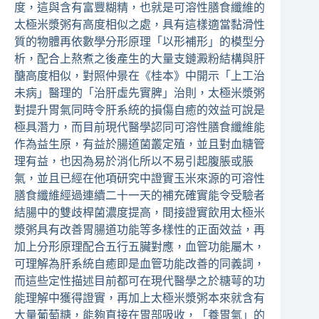
度，這與含有富豐糊精，也就是可溶性膳食纖維的
太極米漿粥有高度相似之處，具有這樣適當黏滑性
質的物體再依數學分形原理「以形補形」的模型分
析，配合上熬煮之後產生的大量支鏈澱粉結構與肝
醣高度相似，對照仲景在《桂本》中開示「上工治
未病」醫理的「治肝虛先實脾」治則，太極米漿粥
對提升胃氣同時令肝系統的損傷自癒的效益可說是
極具潛力，而目前現代醫學認同可溶性膳食纖維能
作為益生原，有益於腸道菌叢定殖，並且對血糖管
理有益，也因為易於消化所以不易引起腹脹或脹
氣，並且已經在他項研究中證實玉米來源的可溶性
膳食纖維經過連續二十一天的補充確實能令受驗者
結腸中的雙歧桿菌濃度提高，間接證實飲用太極米
漿粥具有改善胃腸道功能等多樣性的正面效益，再
加上分形原理配合五行五臟對應，血管功能屬木，
可理解為肝系統自癒即是血管功能改善的同義詞，
而這些定性描述目前都可在現代醫學之於糖萼的功
能理解中獲得證實，再加上太極米漿粥本來就含有
大量葡萄糖，能夠直接在胃部吸收，「養胃氣」的