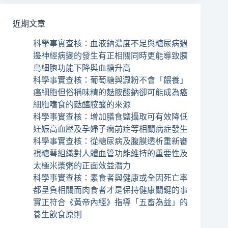
近期文章
科學事實查核：血液鈉濃度不足與糖尿病週
邊神經病變的發生有正相關同時更能導致胰
島細胞功能下降與血糖升高
科學事實查核：葡萄糖與澱粉不會「餵養」
癌細胞但俗稱味精的麩胺酸鈉卻可能成為癌
細胞嗜食的麩醯胺酸的來源
科學事實查核：增加膳食鹽攝取可有效降低
妊娠高血壓及孕婦子癇前症等相關病症發生
科學事實查核：從糖尿病及腹膜透析重新審
視糖萼組織對人體血管功能維持的重要性及
太極米漿粥的正面效益潛力
科學事實查核：素食者與健康或全因死亡率
都呈負相關而肉食者才是保持健康關鍵的事
實正符合《黃帝內經》指導「五畜為益」的
養生飲食原則