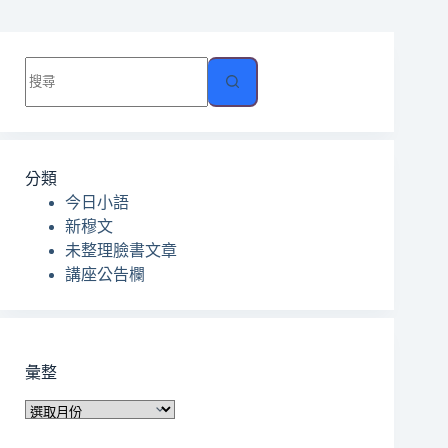
找
不
到
符
合
分類
條
今日小語
件
新穆文
的
未整理臉書文章
結
講座公告欄
果
彙整
彙
整