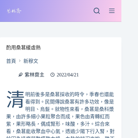
跳
至
主
要
內
容
酌用桑葚緩虛熱
首頁
新穆文
紫林齋主
2022/04/21
清
明前後多是桑葚採收的時令，季春也還能
看得到。民間傳說桑葚有許多功效，像是
明目、烏髮。就物性來看，桑葚是桑科漿
果，由許多細小果粒聚合而成，果色由青轉紅而
紫，果形略長，偶成腎形，味酸，多汁。綜合來
看，桑葚能收聚血中心氣，透過少陽下行入腎，對