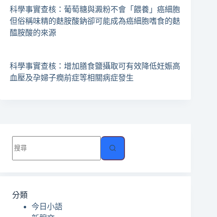
科學事實查核：葡萄糖與澱粉不會「餵養」癌細胞
但俗稱味精的麩胺酸鈉卻可能成為癌細胞嗜食的麩
醯胺酸的來源
科學事實查核：增加膳食鹽攝取可有效降低妊娠高
血壓及孕婦子癇前症等相關病症發生
找
不
到
符
合
分類
條
今日小語
件