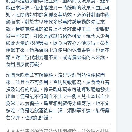
於因為過度勞動導致血燥、血熱的狀況來說，雖不
能正本清源，但也能達到一時緩解的效果。由此可
知，民間傳說中的各種桑葚功效，必須針對血中虛
熱而來。對於古早年代多從事肢體勞動的先民來
說，若物質環境的飲食上不允許潤津生血，鄉野間
隨手可得的一把桑葚就顯得格外可愛。現代人少有
如此大量的肢體勞動，飲食內容亦方便取得，桑葚
便退下來，做為偶爾少許使用的休閒果物，也是不
錯。對血行代謝力道不足，或胃氣虛損的人來說，
食用則反而有礙。
坊間說吃桑葚可解便秘，這是要針對熱性便秘而
來，並且也不可多用，否則反致腹瀉。過食桑葚有
損及氣行的可能，像是臨床觀察可能導致腸道發炎
出血，便是氣不行則血不止之一例。兒少本以血少
為常，心氣偏盛，桑葚相對顯得太過寒涼，也不宜
多吃。倒是若飲酒後有口渴、煩熱等不適，能得桑
葚少許，也頗能舒緩。
★★★讀者必須遵守法令與識禮節，並依循本社團