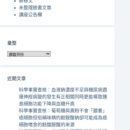
新穆文
的
未整理臉書文章
結
講座公告欄
果
彙整
彙
整
近期文章
科學事實查核：血液鈉濃度不足與糖尿病週
邊神經病變的發生有正相關同時更能導致胰
島細胞功能下降與血糖升高
科學事實查核：葡萄糖與澱粉不會「餵養」
癌細胞但俗稱味精的麩胺酸鈉卻可能成為癌
細胞嗜食的麩醯胺酸的來源