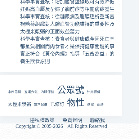
科學事實查核：增加膳食鹽攝取可有效降低
妊娠高血壓及孕婦子癇前症等相關病症發生
科學事實查核：從糖尿病及腹膜透析重新審
視糖萼組織對人體血管功能維持的重要性及
太極米漿粥的正面效益潛力
科學事實查核：素食者與健康或全因死亡率
都呈負相關而肉食者才是保持健康關鍵的事
實正符合《黃帝內經》指導「五畜為益」的
養生飲食原則
公眾號
中西思辯
五運六氣
內服保健
外用保健
物性
太極米漿粥
已修訂
家常保健
選擇
食譜
隱私權政策
免責聲明
聯絡我
Copyright © 2005-2026 | All Rights Reserved