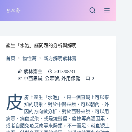
跳
至
主
要
內
容
產生「水泡」諸問題的分析與解明
首頁
物性篇
新方解明紫林膏
紫林齋主
2013/08/31
中西思辯
,
公眾號
,
外用保健
2
皮
膚上產生「水泡」，是一個直觀上可以察
知的現象。對於中醫來說，可以朝內、外
因的方向做分析，對於西醫來說，可以用
病毒、病菌感染，或是燒燙傷、磨擦等高溫因素，
或者自體免疫反應等來歸類，不一而足。就直觀上