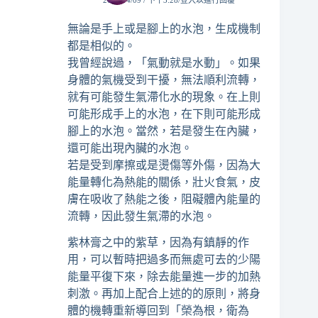
2014/04/09 / 下午3:28
登入以進行回覆
無論是手上或是腳上的水泡，生成機制
都是相似的。
我曾經說過，「氣動就是水動」。如果
身體的氣機受到干擾，無法順利流轉，
就有可能發生氣滯化水的現象。在上則
可能形成手上的水泡，在下則可能形成
腳上的水泡。當然，若是發生在內臟，
還可能出現內臟的水泡。
若是受到摩擦或是燙傷等外傷，因為大
能量轉化為熱能的關係，壯火食氣，皮
膚在吸收了熱能之後，阻礙體內能量的
流轉，因此發生氣滯的水泡。
紫林膏之中的紫草，因為有鎮靜的作
用，可以暫時把過多而無處可去的少陽
能量平復下來，除去能量進一步的加熱
刺激。再加上配合上述的的原則，將身
體的機轉重新導回到「榮為根，衛為