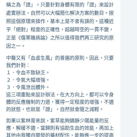
稱之為「證」。只要針對身體有限的「證」來設計
處置辦法，自然可以大幅簡化解決方案的數目。按
照這個原理來操作，基本上是不會有誤的。這種近
乎「絕對」程度的正確性，超越時空的一貫不變，
正是《傷寒雜病論》之所以值得我們再三研究的原
因之一。
中醫又有「血虛生風」的普遍的原則，因此，只要
我們針對：
１．令血不致缺乏。
２．令氣大幅增強。
３．令風泄出體外。
這三項重點來設計辦法，在大方向上，都可以令身
體的反應機制的力道，獲得一定程度的增強，不適
的狀態，也就是「證」，自然就會隨之減輕。
如果以紫林膏來說，紫草能夠鎮靜少陽能量的反
應，解緩不適，當歸則有協助生血的效能，再加上
其他由我獨自開發的藥材配伍，能夠進一步的提高