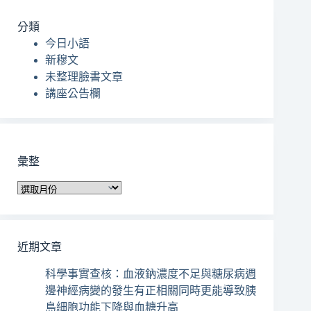
符
合
分類
條
今日小語
件
新穆文
的
未整理臉書文章
結
講座公告欄
果
彙整
彙
整
近期文章
科學事實查核：血液鈉濃度不足與糖尿病週
邊神經病變的發生有正相關同時更能導致胰
島細胞功能下降與血糖升高