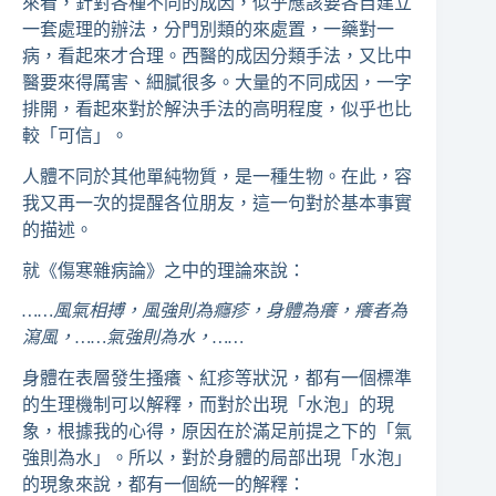
來看，針對各種不同的成因，似乎應該要各自建立
一套處理的辦法，分門別類的來處置，一藥對一
病，看起來才合理。西醫的成因分類手法，又比中
醫要來得厲害、細膩很多。大量的不同成因，一字
排開，看起來對於解決手法的高明程度，似乎也比
較「可信」。
人體不同於其他單純物質，是一種生物。在此，容
我又再一次的提醒各位朋友，這一句對於基本事實
的描述。
就《傷寒雜病論》之中的理論來說：
……風氣相搏，風強則為癮疹，身體為癢，癢者為
瀉風，……氣強則為水，……
身體在表層發生搔癢、紅疹等狀況，都有一個標準
的生理機制可以解釋，而對於出現「水泡」的現
象，根據我的心得，原因在於滿足前提之下的「氣
強則為水」。所以，對於身體的局部出現「水泡」
的現象來說，都有一個統一的解釋：