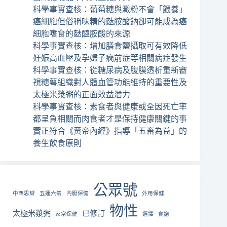
科學事實查核：葡萄糖與澱粉不會「餵養」
癌細胞但俗稱味精的麩胺酸鈉卻可能成為癌
細胞嗜食的麩醯胺酸的來源
科學事實查核：增加膳食鹽攝取可有效降低
妊娠高血壓及孕婦子癇前症等相關病症發生
科學事實查核：從糖尿病及腹膜透析重新審
視糖萼組織對人體血管功能維持的重要性及
太極米漿粥的正面效益潛力
科學事實查核：素食者與健康或全因死亡率
都呈負相關而肉食者才是保持健康關鍵的事
實正符合《黃帝內經》指導「五畜為益」的
養生飲食原則
公眾號
中西思辯
五運六氣
內服保健
外用保健
物性
太極米漿粥
已修訂
家常保健
選擇
食譜