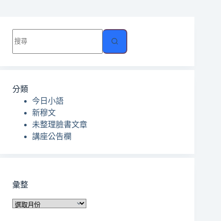
找
不
到
符
合
分類
條
今日小語
件
新穆文
的
未整理臉書文章
結
講座公告欄
果
彙整
彙
整