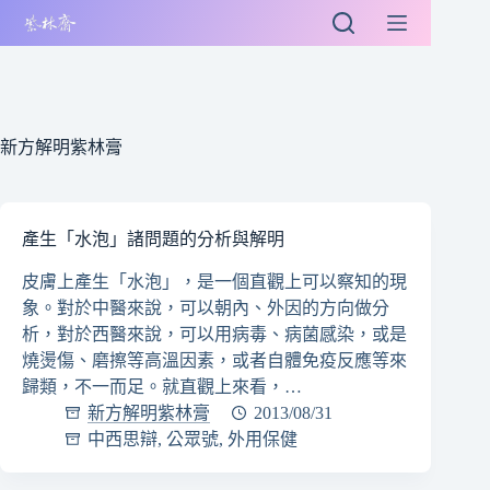
跳
至
主
要
內
容
新方解明紫林膏
產生「水泡」諸問題的分析與解明
皮膚上產生「水泡」，是一個直觀上可以察知的現
象。對於中醫來說，可以朝內、外因的方向做分
析，對於西醫來說，可以用病毒、病菌感染，或是
燒燙傷、磨擦等高溫因素，或者自體免疫反應等來
歸類，不一而足。就直觀上來看，…
新方解明紫林膏
2013/08/31
中西思辯
,
公眾號
,
外用保健