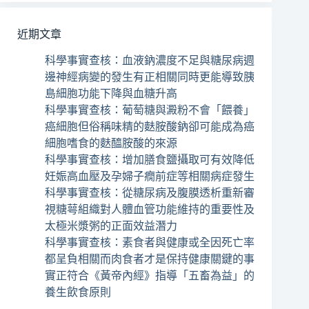
近期文章
科學事實查核：血液鈉濃度不足與糖尿病週
邊神經病變的發生有正相關同時更能導致胰
島細胞功能下降與血糖升高
科學事實查核：葡萄糖與澱粉不會「餵養」
癌細胞但俗稱味精的麩胺酸鈉卻可能成為癌
細胞嗜食的麩醯胺酸的來源
科學事實查核：增加膳食鹽攝取可有效降低
妊娠高血壓及孕婦子癇前症等相關病症發生
科學事實查核：從糖尿病及腹膜透析重新審
視糖萼組織對人體血管功能維持的重要性及
太極米漿粥的正面效益潛力
科學事實查核：素食者與健康或全因死亡率
都呈負相關而肉食者才是保持健康關鍵的事
實正符合《黃帝內經》指導「五畜為益」的
養生飲食原則